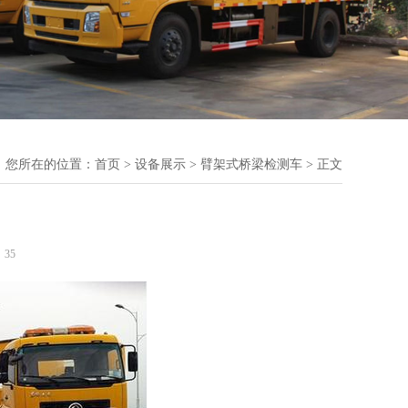
您所在的位置：
首页
>
设备展示
>
臂架式桥梁检测车
> 正文
：
35