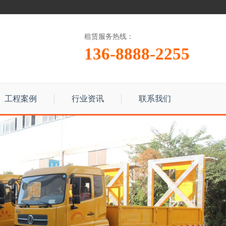
租赁服务热线：
136-8888-2255
工程案例
行业资讯
联系我们