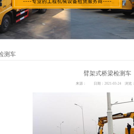
检测车
臂架式桥梁检测车
来源： 日期：2021-03-24 浏览